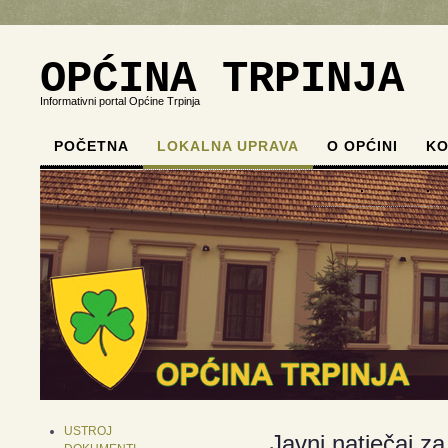
OPĆINA TRPINJA
Informativni portal Općine Trpinja
POČETNA
LOKALNA UPRAVA
O OPĆINI
KO
.
.
.
.
USTROJ
Javni natječaj z