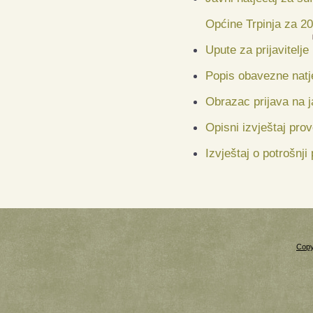
Općine Trpinja za 2
Upute za prijavitelje
Popis obavezne natj
Obrazac prijava na j
Opisni izvještaj pr
Izvještaj o potrošnj
Copy
Xnxx
Xvideos