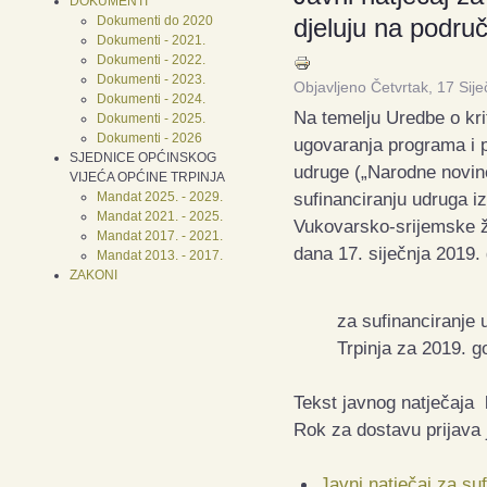
DOKUMENTI
Dokumenti do 2020
djeluju na podru
Dokumenti - 2021.
Dokumenti - 2022.
Dokumenti - 2023.
Objavljeno Četvrtak, 17 Sij
Dokumenti - 2024.
Na temelju Uredbe o krit
Dokumenti - 2025.
Dokumenti - 2026
ugovaranja programa i p
SJEDNICE OPĆINSKOG
udruge („Narodne novine
VIJEĆA OPĆINE TRPINJA
sufinanciranju udruga i
Mandat 2025. - 2029.
Mandat 2021. - 2025.
Vukovarsko-srijemske žu
Mandat 2017. - 2021.
dana 17. siječnja 2019.
Mandat 2013. - 2017.
ZAKONI
za sufinanciranje 
Trpinja za 2019. g
Tekst javnog natječaja 
Rok za dostavu prijava
Javni natječaj za su