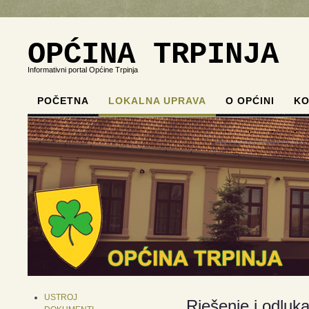
OPĆINA TRPINJA
Informativni portal Općine Trpinja
POČETNA
LOKALNA UPRAVA
O OPĆINI
KO
.
.
.
.
USTROJ
Rješenje i odluk