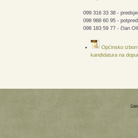
099 316 33 38 - predsje
098 988 60 95 - potpred
098 183 59 77 - član OI
Općinsko izborn
kandidatura na dopu
Copy
Xnxx
Xvideos