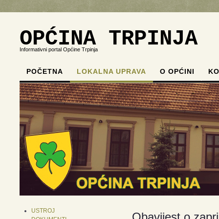
OPĆINA TRPINJA
Informativni portal Općine Trpinja
POČETNA
LOKALNA UPRAVA
O OPĆINI
KO
.
.
.
.
USTROJ
Obavijest o zap