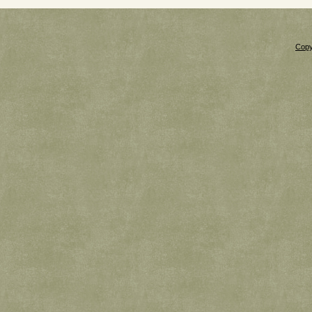
Copy
Xnxx
Xvideos