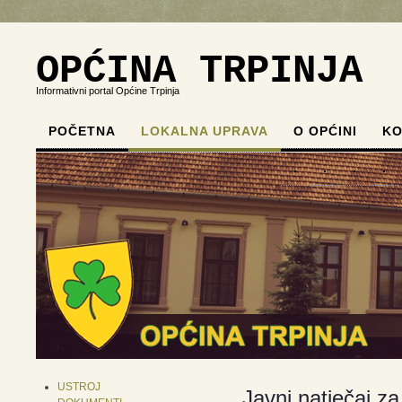
OPĆINA TRPINJA
Informativni portal Općine Trpinja
POČETNA
LOKALNA UPRAVA
O OPĆINI
KO
.
.
.
.
USTROJ
Javni natječaj z