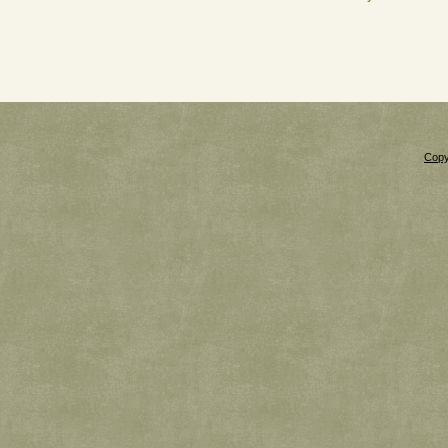
Copy
Xnxx
Xvideos