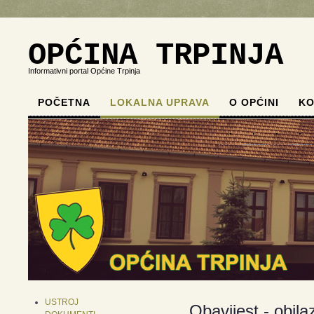
OPĆINA TRPINJA
Informativni portal Općine Trpinja
POČETNA
LOKALNA UPRAVA
O OPĆINI
KO
.
.
.
.
USTROJ
Obavijest - obil