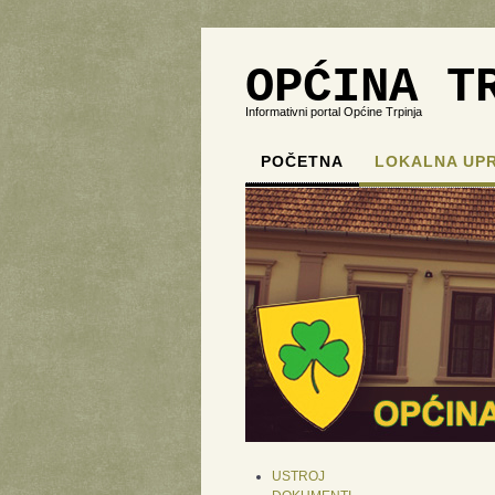
OPĆINA T
Informativni portal Općine Trpinja
POČETNA
LOKALNA UP
USTROJ