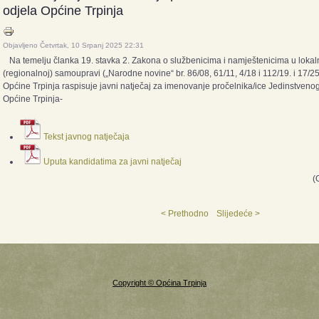
odjela Općine Trpinja
Objavljeno Četvrtak, 10 Srpanj 2025 22:31
Na temelju članka 19. stavka 2. Zakona o službenicima i namještenicima u lokaln
(regionalnoj) samoupravi („Narodne novine“ br. 86/08, 61/11, 4/18 i 112/19. i 17/2
Općine Trpinja raspisuje javni natječaj za imenovanje pročelnika/ice Jedinstven
Općine Trpinja-
Tekst javnog natječaja
Uputa kandidatima za javni natječaj
(
< Prethodno
Slijedeće >
Copyright © Općina Trpinja