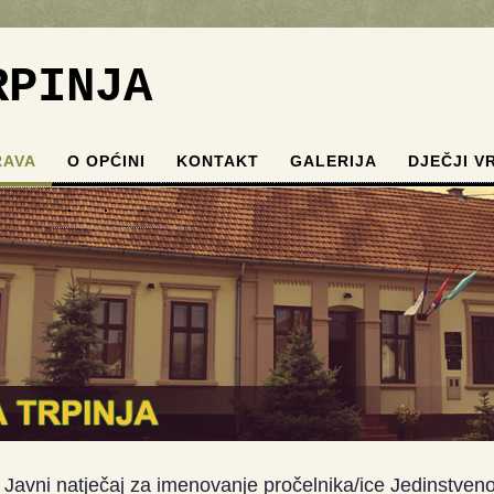
RPINJA
RAVA
O OPĆINI
KONTAKT
GALERIJA
DJEČJI V
.
.
.
.
Javni natječaj za imenovanje pročelnika/ice Jedinstve