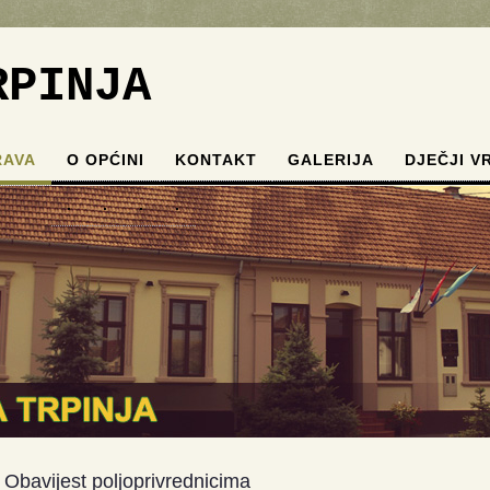
RPINJA
RAVA
O OPĆINI
KONTAKT
GALERIJA
DJEČJI V
.
.
.
.
Obavijest poljoprivrednicima