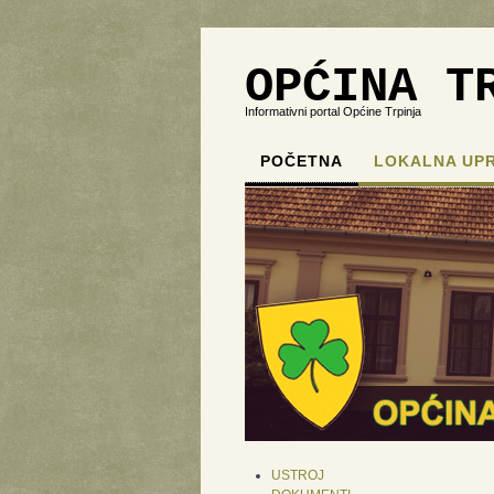
OPĆINA T
Informativni portal Općine Trpinja
POČETNA
LOKALNA UP
USTROJ