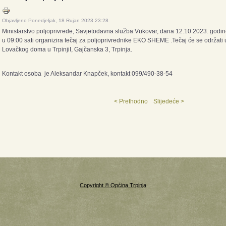
Objavljeno Ponedjeljak, 18 Rujan 2023 23:28
Ministarstvo poljoprivrede, Savjetodavna služba Vukovar, dana 12.10.2023. godin
u 09:00 sati organizira tečaj za poljoprivrednike EKO SHEME .Tečaj će se održati 
Lovačkog doma u TrpinjiI, Gajčanska 3, Trpinja.
Kontakt osoba je Aleksandar Knapček, kontakt 099/490-38-54
< Prethodno
Slijedeće >
Copyright © Općina Trpinja