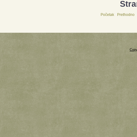
Stra
Početak
Prethodno
Copy
Xnxx
Xvideos