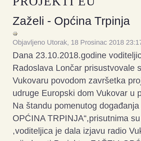
PROJEKTI EU
Zaželi - Općina Trpinja
Objavljeno Utorak, 18 Prosinac 2018 23:1
Dana 23.10.2018.godine voditeljica
Radoslava Lončar prisustvovale 
Vukovaru povodom završetka proj
udruge Europski dom Vukovar u p
Na štandu pomenutog događanja p
OPĆINA TRPINJA“,prisutnima su bi
,voditeljica je dala izjavu radio V