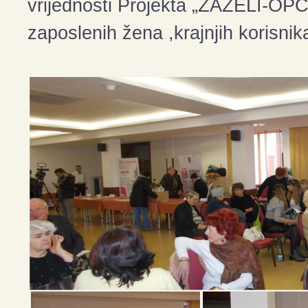
vrijednosti Projekta „ZAŽELI-OP
zaposlenih žena ,krajnjih korisnika 