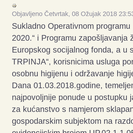
Objavljeno Četvrtak, 08 Ožujak 2018 23:5
Sukladno Operativnom programu „Uč
2020.“ i Programu zapošljavanja ž
Europskog socijalnog fonda, a u
TRPINJA“, korisnicima usluga pom
osobnu higijenu i održavanje higi
Dana 01.03.2018.godine, temelje
najpovoljnije ponude u postupku
za kućanstvo s namjerom sklapan
gospodarskim subjektom na razdo
evidencijskim brojem UP.02.1.1.05