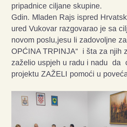
pripadnice ciljane skupine.
Gdin. Mladen Rajs ispred Hrvats
ured Vukovar razgovarao je sa ci
novom poslu,jesu li zadovoljne z
OPĆINA TRPINJA“ i šta za njih z
zaželio uspjeh u radu i nadu da 
projektu ZAŽELI pomoći u povećanj